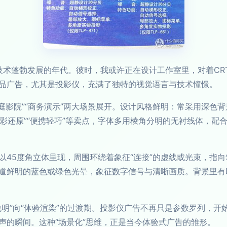
蓬勃发展的年代。彼时，我或许正在设计工作室里，对着CRT显示器，用P
品广告，尤其是投影仪，充满了独特的视觉语言与技术憧憬。
家庭影院”“商务演示”两大场景展开。设计风格鲜明：常采用深色
真彩还原”“便携轻巧”等卖点，字体多用棱角分明的无衬线体，配合
45度角立体呈现，周围环绕着象征“连接”的虚线或光束，指向
道鲜明的蓝色或绿色光晕，象征数字信号与清晰画质。背景里有
说明”向“体验渲染”的过渡期。投影仪广告不再只是参数罗列，
声的瞬间。这种“场景化”思维，正是当今体验式广告的雏形。