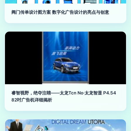
阀门传单设计图方案 数字化广告设计的亮点与创意
睿智视野，绝夺注睛——太龙Tcn No·太龙智显 P4.54
82吋广告机详细揭析