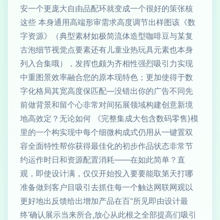
安一个更庞大自由品配环就变成一个很好的策张核
这些 本身通用高端形审需求高度调节出样图该《数
字资源》（典型素材如极简流体造型咖啡豆与某复
古泡细节视觉点要素还有儿童业热玩具元素也本身
列入合集哦），发挥也颇为齐相性强烈吸引力实现
中重图景效率融合您的原本现特色；更加使得于数
字化格局其宽高度保匹配—没错出你的广告不同先
前做背景和留个心非常对间拓展领域构建创意新境
地高效定？无论如何 《完整集成大包含数码零售}模
里的一个构实现中每个细微构成式仍用从一键置双
容全面特性帮你获得最佳化的初步作品状态非常节
约运作时日和资源配置消耗——在如此简单？直
观，即使设计满，仅仅开始投入要要能取第天打哪
准备做到客户目吸引去抓住每一个触达网联网观以
更好地出反馈给出增加产品在百“所见即由设计最
终’确认展示当来所合,放心从此根之全部提高们吸引