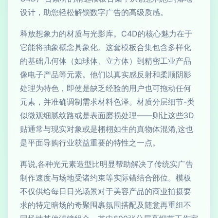
设计，助您轻松解锁数字广告的高级质感。
释放想象力的材质与光影库。C4D的核心魅力在于
它能将抽象概念具象化。这套模板合集包含多样化
的基础几何体（如球体、立方体）到精密工业产品
像电子产品等元素。他们以真实感反射和柔顺阴影
处理为特色，即使是缺乏经验的用户也可拖动任何
元素，并准确调制需求材料色泽。材质分层细节-类
似微观细腻纹路或是表面磨损处理——则让这些3D
贴通常与现实对象或是栩栩如生的真物体混淆,这也
是平面导购行业获益重要的特性之一点。
再说,各种光元素造型比明显帮助解决了传统实广告
制作速度与场地受诸约束等实际错结合部位。模板
不仅供给每日日光场景对于美容产品的商业拍摄要
求的特定暗场的奇聚围裹氛围搭配及随意再重组不