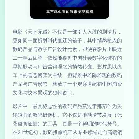
电影《天下无贼》不仅是一部引人入胜的剧情片，
更如同一面折射时代变迁的镜子，其中悄然植入的
数码产品与数字广告设计元素，即便在影片上映近
二十年后回望，依然能窥见中国社会数字化进程的
早期脉动与广告营销理念的悄然转变。影片虽以火
车上的善恶博弈为主线，但背景中若隐若现的数码
产品与广告形态，构成了一个观察世纪初中国消费
文化与技术景观的独特窗口。
影片中，最具标志性的数码产品莫过于那部作为关
键道具的数码摄像机。它不仅是推动情节发展（记
录盗窃证据）的工具，更是一个鲜明的时代符号。
在21世纪初，数码摄像机正从专业领域走向高端消