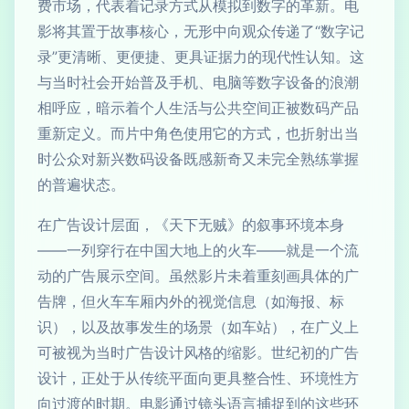
费市场，代表着记录方式从模拟到数字的革新。电
影将其置于故事核心，无形中向观众传递了“数字记
录”更清晰、更便捷、更具证据力的现代性认知。这
与当时社会开始普及手机、电脑等数字设备的浪潮
相呼应，暗示着个人生活与公共空间正被数码产品
重新定义。而片中角色使用它的方式，也折射出当
时公众对新兴数码设备既感新奇又未完全熟练掌握
的普遍状态。
在广告设计层面，《天下无贼》的叙事环境本身
——一列穿行在中国大地上的火车——就是一个流
动的广告展示空间。虽然影片未着重刻画具体的广
告牌，但火车车厢内外的视觉信息（如海报、标
识），以及故事发生的场景（如车站），在广义上
可被视为当时广告设计风格的缩影。世纪初的广告
设计，正处于从传统平面向更具整合性、环境性方
向过渡的时期。电影通过镜头语言捕捉到的这些环